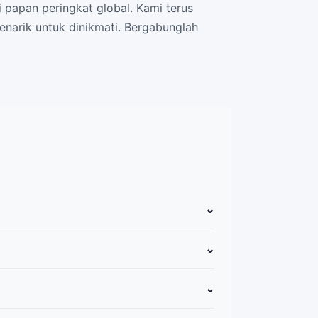
i papan peringkat global. Kami terus
narik untuk dinikmati. Bergabunglah