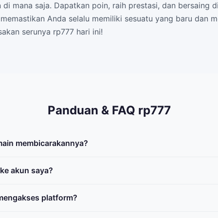
i mana saja. Dapatkan poin, raih prestasi, dan bersaing d
 memastikan Anda selalu memiliki sesuatu yang baru dan me
akan serunya rp777 hari ini!
Panduan & FAQ rp777
main membicarakannya?
 ke akun saya?
k mengakses platform?