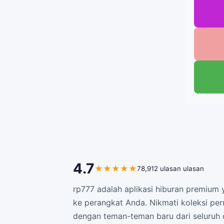
4.7
★
★
★
★
★
78,912 ulasan ulasan
rp777 adalah aplikasi hiburan premium
ke perangkat Anda. Nikmati koleksi per
dengan teman-teman baru dari seluruh 