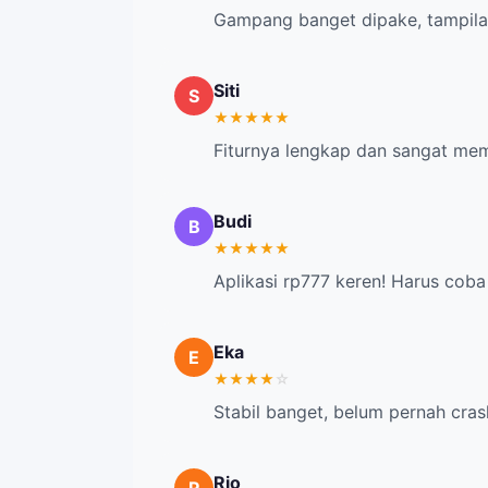
Gampang banget dipake, tampilann
Siti
S
★
★
★
★
★
Fiturnya lengkap dan sangat me
Budi
B
★
★
★
★
★
Aplikasi rp777 keren! Harus coba 
Eka
E
★
★
★
★
☆
Stabil banget, belum pernah cra
Rio
R