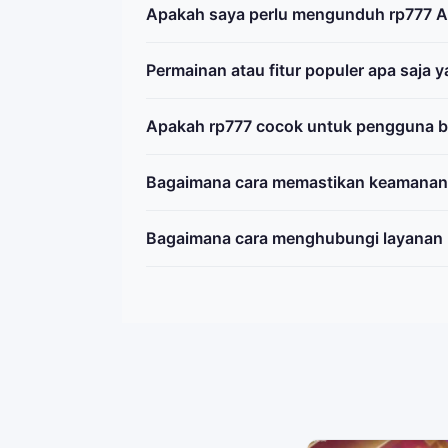
Apakah saya perlu mengunduh rp777 A
Permainan atau fitur populer apa saja y
Apakah rp777 cocok untuk pengguna ba
Bagaimana cara memastikan keamanan 
Bagaimana cara menghubungi layanan 