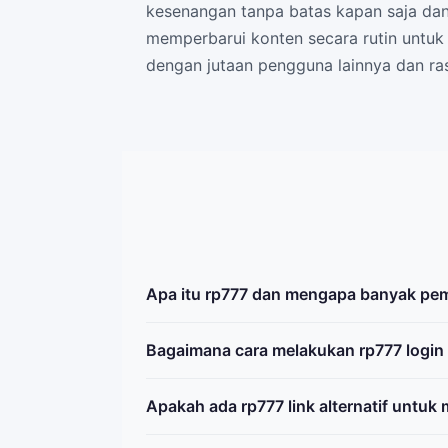
kesenangan tanpa batas kapan saja dan d
memperbarui konten secara rutin untuk
dengan jutaan pengguna lainnya dan ras
Apa itu rp777 dan mengapa banyak pe
Bagaimana cara melakukan rp777 login
Apakah ada rp777 link alternatif untu