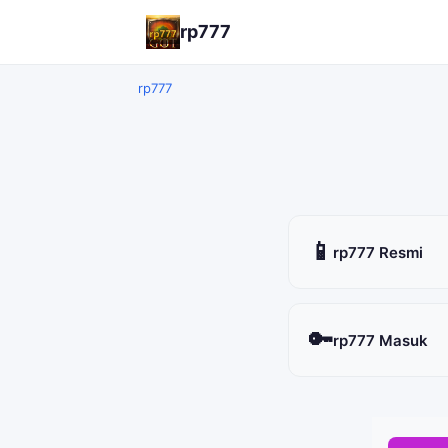
rp777
rp777
📱
rp777 Resmi
🔑
rp777 Masuk