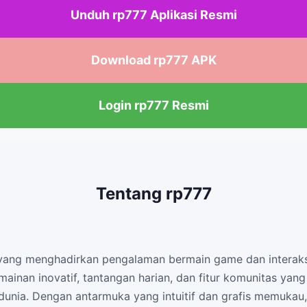
Unduh rp777 Aplikasi Resmi
Download rp777 APK
Login rp777 Resmi
Tentang rp777
 yang menghadirkan pengalaman bermain game dan interaksi
mainan inovatif, tantangan harian, dan fitur komunitas y
dunia. Dengan antarmuka yang intuitif dan grafis memukau