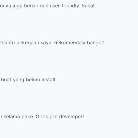
ya juga bersih dan user-friendly. Suka!
mbantu pekerjaan saya. Rekomendasi banget!
buat yang belum install.
sh selama pake. Good job developer!